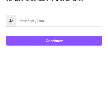
Continuer
Cours Privés en Production Musicale et DJing Techno –
Apprenez avec FLAWX
Facebook
Instagram
YouTube
LinkedIn