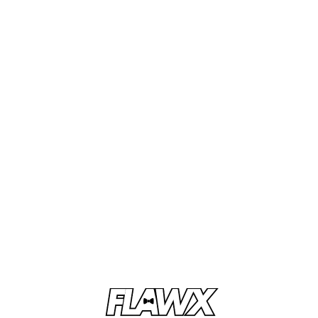
et à franchir les étapes nécessaires pour se
professionnaliser. Que ce soit en production
musicale, en DJing ou en stratégie artistique, la
FLAWX Academy
est là pour accompagner
chaque talent dans sa réussite.
Ce Qu’Offre La
FLAWX
Academy