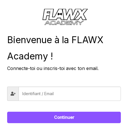
SAMPLE PACKS
Rawstyle Kicks Vol. 2
Bienvenue à la FLAWX
7,99
€
4,99
€
Academy !
Ajouter Au Panier
Connecte-toi ou inscris-toi avec ton email.
Continuer